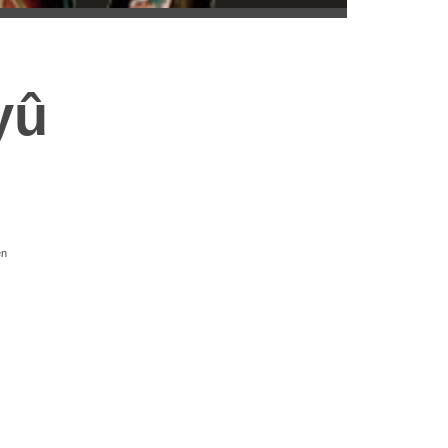
yû
en