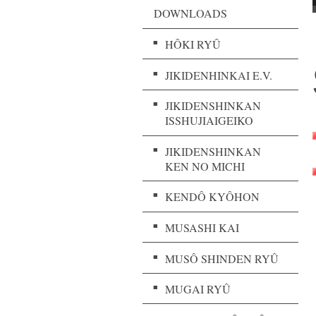
DOWNLOADS
HÔKI RYÛ
JIKIDENHINKAI E.V.
JIKIDENSHINKAN
ISSHUJIAIGEIKO
JIKIDENSHINKAN
KEN NO MICHI
KENDÔ KYÔHON
MUSASHI KAI
MUSÔ SHINDEN RYÛ
MUGAI RYÛ