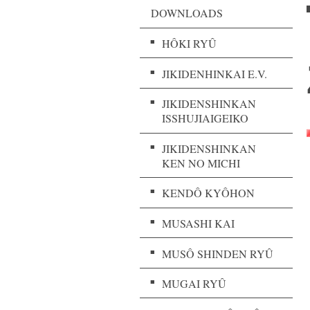
DOWNLOADS
HÔKI RYÛ
JIKIDENHINKAI E.V.
JIKIDENSHINKAN
ISSHUJIAIGEIKO
JIKIDENSHINKAN
KEN NO MICHI
KENDÔ KYÔHON
MUSASHI KAI
MUSÔ SHINDEN RYÛ
MUGAI RYÛ