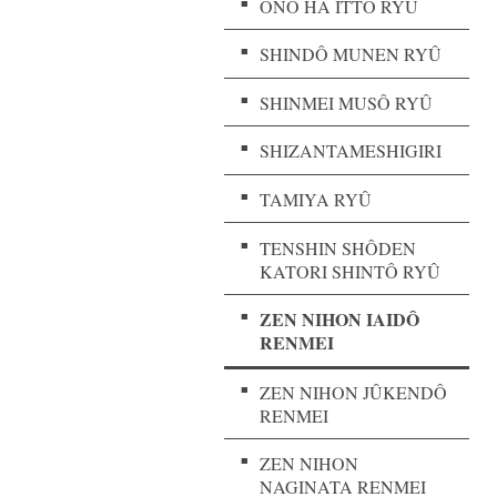
ONO HA ITTÔ RYÛ
SHINDÔ MUNEN RYÛ
SHINMEI MUSÔ RYÛ
SHIZANTAMESHIGIRI
TAMIYA RYÛ
TENSHIN SHÔDEN
KATORI SHINTÔ RYÛ
ZEN NIHON IAIDÔ
RENMEI
ZEN NIHON JÛKENDÔ
RENMEI
ZEN NIHON
NAGINATA RENMEI