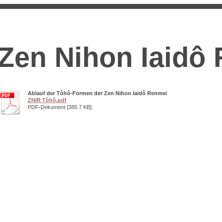
Zen Nihon Iaidô
Ablauf der Tôhô-Formen der Zen Nihon Iaidô Renmei
ZNIR Tôhô.pdf
PDF-Dokument [385.7 KB]